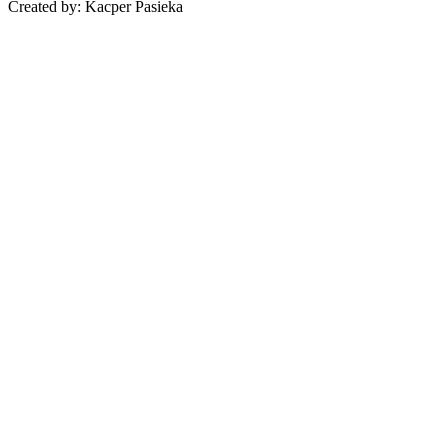
Created by: Kacper Pasieka
Regulamin
Polityka prywatności
Zwroty
Kontakt
Strona teatru
©
2026
Teatr Muzyczny Wit-Wit