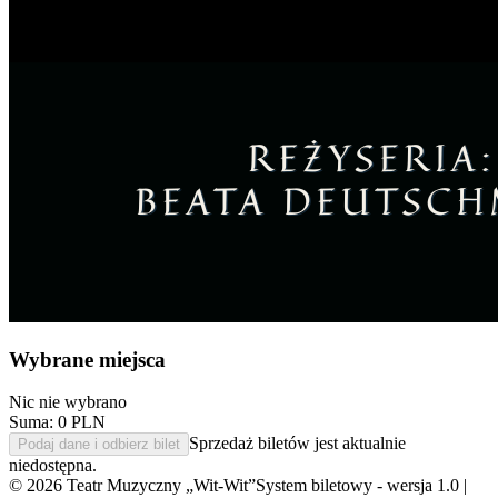
Wybrane miejsca
Nic nie wybrano
Suma:
0
PLN
Sprzedaż biletów jest aktualnie
Podaj dane i odbierz bilet
niedostępna.
©
2026
Teatr Muzyczny „Wit-Wit”
System biletowy - wersja 1.0 |