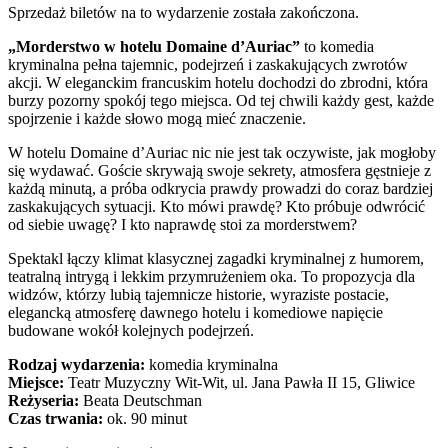
Sprzedaż biletów na to wydarzenie została zakończona.
„Morderstwo w hotelu Domaine d’Auriac”
to komedia
kryminalna pełna tajemnic, podejrzeń i zaskakujących zwrotów
akcji. W eleganckim francuskim hotelu dochodzi do zbrodni, która
burzy pozorny spokój tego miejsca. Od tej chwili każdy gest, każde
spojrzenie i każde słowo mogą mieć znaczenie.
W hotelu Domaine d’Auriac nic nie jest tak oczywiste, jak mogłoby
się wydawać. Goście skrywają swoje sekrety, atmosfera gęstnieje z
każdą minutą, a próba odkrycia prawdy prowadzi do coraz bardziej
zaskakujących sytuacji. Kto mówi prawdę? Kto próbuje odwrócić
od siebie uwagę? I kto naprawdę stoi za morderstwem?
Spektakl łączy klimat klasycznej zagadki kryminalnej z humorem,
teatralną intrygą i lekkim przymrużeniem oka. To propozycja dla
widzów, którzy lubią tajemnicze historie, wyraziste postacie,
elegancką atmosferę dawnego hotelu i komediowe napięcie
budowane wokół kolejnych podejrzeń.
Rodzaj wydarzenia:
komedia kryminalna
Miejsce:
Teatr Muzyczny Wit-Wit, ul. Jana Pawła II 15, Gliwice
Reżyseria:
Beata Deutschman
Czas trwania:
ok. 90 minut